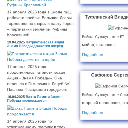
17 апреля 2025 года в школе №11
Туфлинский Влад
рабочего посёлка Большие Дворы
торжественно открыли парту Героя
– партизанки землячки Руфины
Красавиной. ..
Войска:
Сухопутные -> БТ
19.04.2025
Патриотическая акция
майор, в запасе с
Знамя Победы движется вперёд
Подробнее
17 апреля 2025 года
продолжилась патриотическая
Сафонов Серге
Акция «Знамя Победы». Она
перешла в Гимназию и Лицей №1
Павлово-Посадского городского ..
Войска:
Cухопутные -> Связ
16.04.2025
Вахта Памяти Знамя
Победы продолжается
старший прапорщик, в о
Подробнее
14 апреля 2025 года по
утверждённому графику в трёх