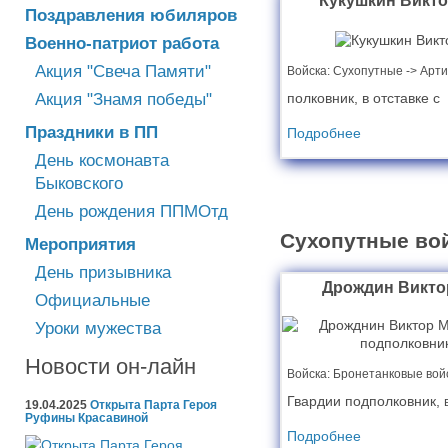
Кукушкин Викт
Поздравления юбиляров
Военно-патриот работа
Акция "Свеча Памяти"
Войска:
Cухопутные -> Арт
полковник, в отставке с
Акция "Знамя победы"
Праздники в ПП
Подробнее
День космонавта
Быковского
День рождения ППМОтд
Сухопутные во
Мероприятия
День призывника
Дрождин Викто
Официальные
Уроки мужества
Новости он-лайн
Войска:
Бронетанковые вой
Гвардии подполковник,
19.04.2025
Открыта Парта Героя
Руфины Красавиной
Подробнее