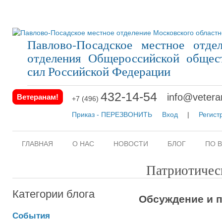
Павлово-Посадское местное отдел
отделения Общероссийской общес
сил Российской Федерации
432-14-54
info@vetera
Ветеранам!
+7 (496)
Приказ - ПЕРЕЗВОНИТЬ
Вход
|
Регист
ГЛАВНАЯ
О НАС
НОВОСТИ
БЛОГ
ПО 
Патриотичес
Категории блога
Обсуждение и п
События