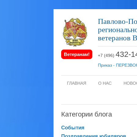
Павлово-П
региональ
ветеранов 
432-1
Ветеранам!
+7 (496)
Приказ - ПЕРЕЗВ
ГЛАВНАЯ
О НАС
НОВО
Категории блога
События
Поздравления юбиляров