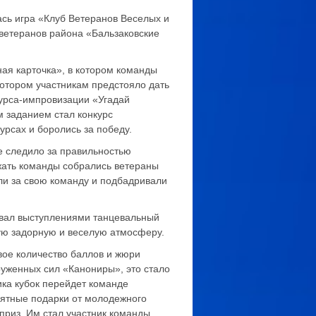
ась игра «Клуб Ветеранов Веселых и
 ветеранов района «Бальзаковские
ная карточка», в котором команды
котором участникам предстояло дать
урса-импровизации «Угадай
 заданием стал конкурс
урсах и боролись за победу.
е следило за правильностью
жать команды собрались ветераны
ели за свою команду и подбадривали
овал выступлениями танцевальный
бую задорную и веселую атмосферу.
ое количество баллов и жюри
руженных сил «Канониры», это стало
ка кубок перейдет команде
мятные подарки от молодежного
приз. Им стал участник команды