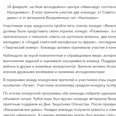
18 февраля, на базе молодежного центра «Авангард» состоял
Находчивых». В игре приняли участие две команды: от Совета
дамы» и от ветеранов Вооруженных сил «Канониры».
Участникам игры предстояло пройти пять этапов: конкурс «Визит
должны были представить своих игроков, конкурс «Разминка», в 
оригинальные и смешные ответы на шуточные вопросы, два конк
мелодию» и «Угадай советский кинофильм по фразе», последним
«Творческий номер». Команды активно принимали участие в конк
Наблюдало за игрой компетентное и справедливое жюри, которо
выполнения заданий и оценивало находчивость команд. Поддер
района и друзья и знакомые конкурсантов. Зрители активно бол
игроков дружными речёвками и громкими аплодисментами.
В перерывах между конкурсами зрителей и участников игры рад
коллектив «Лучик». Участники коллектива придали конкурсу осо
По итогам конкурсной программы обе команды набрали одинаков
объявило ничью. Кубок игры был вручен команде ветеранов Воо
приятным подарком ко Дню Защитника Отечества. После праздни
«Бальзаковские дамы». Каждая команда получила грамоты и па
центра «Авангард». А самому активному игроку был вручен спец-