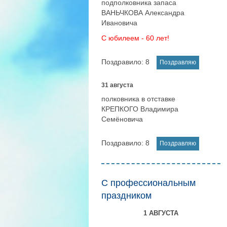
подполковника запаса
ВАНЬЧКОВА Александра
Ивановича
С юбилеем - 60 лет!
Поздравило:
8
31 августа
полковника в отставке
КРЕПКОГО Владимира
Семёновича
Поздравило:
8
С профессиональным
праздником
1 АВГУСТА