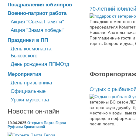
Поздравления юбиляров
70-летний юбилей
Военно-патриот работа
Акция "Свеча Памяти"
Посадского местного о
председателя Комитет
Акция "Знамя победы"
Николая Анатольевича
Приглашенные гости и
Праздники в ПП
терять бодрости духа,
День космонавта
Быковского
День рождения ППМОтд
Фоторепортаж
Мероприятия
День призывника
Отдых с рыбалкой
Официальные
Уроки мужества
ветераны ВС сезон ЛЕТ
ветеранскую дружбу. Д
Новости он-лайн
местечко у воды, выез
природе в неформально
19.04.2025
Открыта Парта Героя
песни поете...
Руфины Красавиной