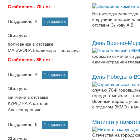
С юбилеем - 75 лет!
На очередном заседа
и вручили подарки чле
Поздравило:
4
отставке Зыкову А.В.
15 августа
День Военно-Морс
полковника в отставке
МАКАРОВА Владимира Павловича
формате отмечался де
С юбилеем - 85 лет!
администрацией главы
Поздравило:
4
День Победы в ВО
16 августа
случаю 70-й годовщин
города отмечали: - та
мичмана в отставке
Военный парад с учас
КУРДИНА Анатолия
с отделом ВКМО - нач
Александровича
Митинги у памятны
Поздравило:
8
Отечества на городск
23 августа