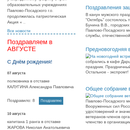
образовательных учреждениях
Поздравления защ
Павлово-Посадского г.о.
В канун мужского праз
продолжилась патриотическая
"Октябрь" состоялось 
Акция « ..
Бунина В.В., городски
Павлово-Посадского м
Все новости
службы, отечественной 
Поздравляем в
АВГУСТЕ
Предновогодняя в
С Днём рождения!
собрались в кафе Дарц
праздник. Праздничный
Остальное - экспромт!
07 августа
полковника в отставке
КАЛУГИНА Александра Павловича
Общее собрание в
Поздравило:
8
Павлово-Посадского м
Вооруженных сил Росс
удостоверений и знач
10 августа
ветеранов-членов орга
капитана 1 ранга в отставке
членство в организаци
ЖАРОВА Николая Анатольевича