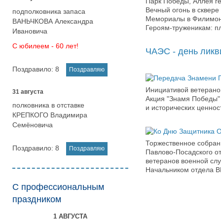
Парк Победы, Аллея г
Вечный огонь в сквере 
подполковника запаса
Мемориалы в Филимоно
ВАНЬЧКОВА Александра
Героям-труженикам: пл
Ивановича
С юбилеем - 60 лет!
ЧАЭС - день ликв
Поздравило:
8
Инициативой ветерано
31 августа
Акция "Знамя Победы" 
полковника в отставке
и исторических ценнос
КРЕПКОГО Владимира
Семёновича
Торжественное собрани
Поздравило:
8
Павлово-Посадского о
ветеранов военной слу
Начальником отдела В
С профессиональным
праздником
1 АВГУСТА