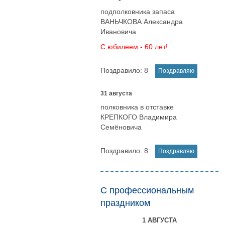
подполковника запаса
ВАНЬЧКОВА Александра
Ивановича
С юбилеем - 60 лет!
Поздравило:
8
31 августа
полковника в отставке
КРЕПКОГО Владимира
Семёновича
Поздравило:
8
С профессиональным
праздником
1 АВГУСТА